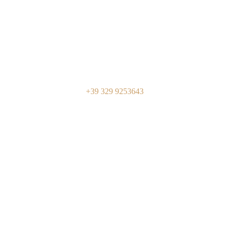
APRITI SESAMO
FOUNDATION TRUST
Via Luigi Pellizzo, 39
35128 PADOVA
CHIAMACI
+39 329 9253643
monocorda@gmail.com